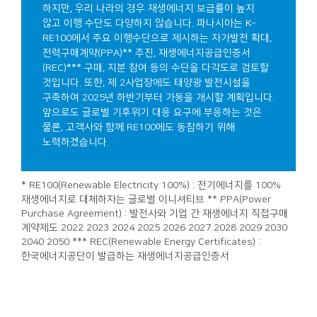
하지만, 우리 나라의 경우 재생에너지 보급률이 높지
않고 이행 수단도 다양하지 않습니다. 파나시아는 K-
RE100에서 주요 이행수단으로 제시하는 자가발전 확대,
전력구매계약(PPA)** 추진, 재생에너지공급인증서
(REC)*** 구매, 지분 참여 등의 수단을 다각도로 검토할
것입니다. 또한, 제 2사업장에도 태양광 발전시설을
구축하여 2025년 하반기부터 가동을 개시할 계획입니다.
앞으로도 글로벌 기후위기 대응 요구에 부응하는 것은
물론, 고객사와 함께 RE100에도 동참하기 위해
노력하겠습니다.
* RE100(Renewable Electricity 100%) : 전기에너지를 100%
재생에너지로 대체하자는 글로벌 이니셔티브
** PPA(Power
Purchase Agreement) : 발전사와 기업 간 재생에너지 직접구매
계약제도
2022 2023 2024 2025 2026 2027 2028 2029 2030
2040 2050 *** REC(Renewable Energy Certificates) :
한국에너지공단이 발급하는 재생에너지공급인증서