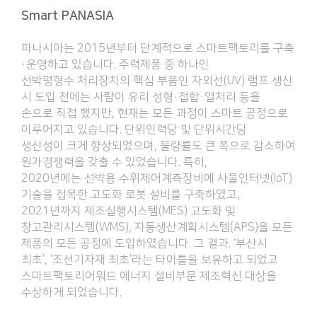
Smart PANASIA
파나시아는 2015년부터 단계적으로 스마트팩토리를 구축
·운영하고 있습니다. 주력제품 중 하나인
선박평형수 처리장치의 핵심 부품인 자외선(UV) 램프 생산
시 도입 전에는 사람이 유리 성형·접합·열처리 등을
손으로 직접 했지만, 현재는 모든 과정이 스마트 공정으로
이루어지고 있습니다. 단위인력당 및 단위시간당
생산성이 크게 향상되었으며, 불량률도 큰 폭으로 감소하여
원가경쟁력을 갖출 수 있었습니다. 특히,
2020년에는 선박용 수위제어계측장비에 사물인터넷(IoT)
기술을 접목한 고도화 로봇 설비를 구축하였고,
2021년까지 제조실행시스템(MES) 고도화 및
창고관리시스템(WMS), 자동생산계획시스템(APS)을 모든
제품의 모든 공정에 도입하였습니다. 그 결과. ‘부산시
최초’, ‘조선기자재 최초’라는 타이틀을 보유하고 되었고
스마트팩토리어워드 에너지 설비부문 제조혁신 대상을
수상하게 되었습니다.