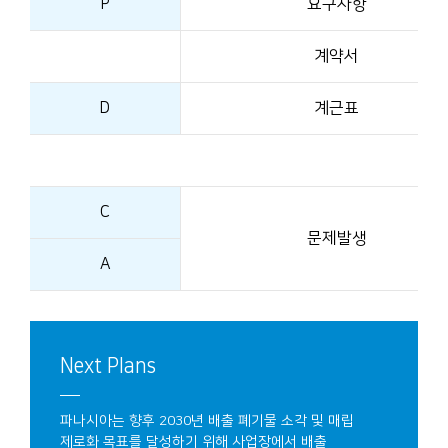
P
요구사항
계약서
D
계근표
C
문제발생
A
Next Plans
파나시아는 향후 2030년 배출 폐기물 소각 및 매립
제로화 목표를 달성하기 위해 사업장에서 배출