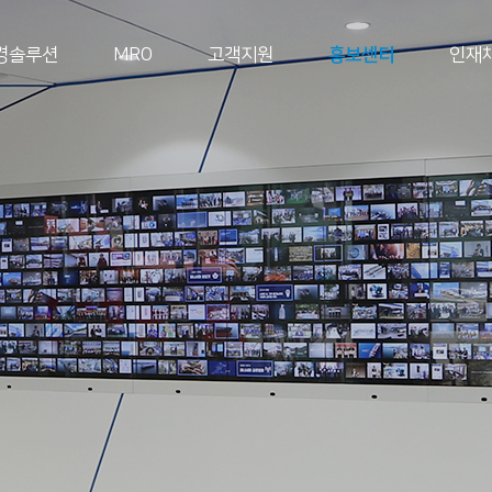
경솔루션
MRO
고객지원
홍보센터
인재
ESG Magazine
연혁 및 수상
ESG 경영
연혁
환경보호
수상 및 인증
사회공헌
지배구조