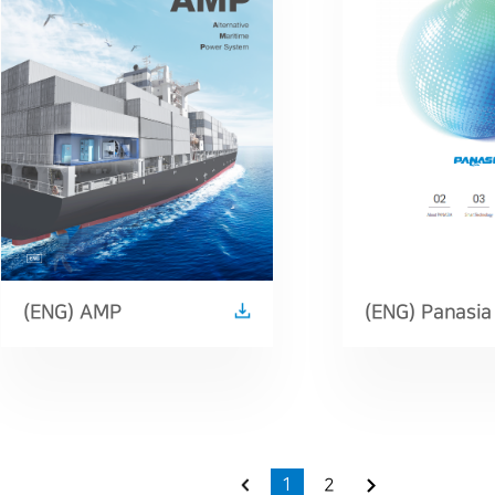
(ENG) AMP
(ENG) Panasia
catalog
2
1