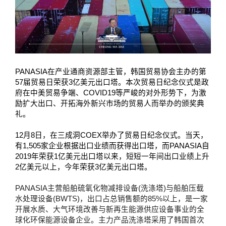
PANASIA
在产业通商资源部主管，韩国贸易协会主办的第
57
届贸易日荣获
3
亿美元出口塔。本次贸易日纪念仪式是政
府在中美贸易争端、
COVID19
等严峻的对外形势下，为激
励扩大出口、开拓海外新兴市场的贸易人而举办的颁奖典
礼。
12
月
8
日，在三成洞
COEX
举办了贸易日纪念仪式。当天，
有
1,505
家企业根据出口业绩而获得出口塔，而
PANASIA
自
2019
年荣获
1
亿美元出口塔以来，短短一年间出口业绩上升
2
亿美元以上，今年荣获
3
亿美元出口塔。
PANASIA
主营船舶硫氧化物减排设备
(
洗涤塔
)
与船舶压载
水处理设备
(BWTS)
，出口占总销售额的
85%
以上，是一家
开展水质、大气环境改善与新再生能源供应设备事业的全
球化环保能源设备企业。主力产品洗涤塔采用了韩国首次