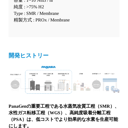
容量
: 1~10 Nm3 / hr
T
純度
: >75% H2
Type : SMR / Membrane
精製方式
: PROx / Membrane
開発ヒストリー
PanaGenの重要工程である水蒸気改質工程（SMR）、
水性ガス転移工程（WGS）、高純度吸着分離工程
（PSA）は、低コストでより効果的な水素を生産可能
にします。