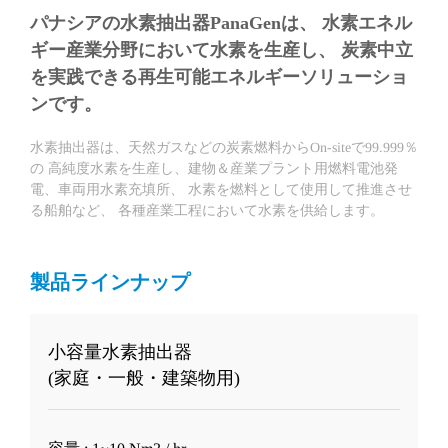
パナシアの水素抽出器PanaGenは、
水素エネル
ギー産業分野において水素を生産し、
炭素中立
を実践できる再生可能エネルギーソリューショ
ンです。
水素抽出器は、天然ガスなどの炭素燃料からOn-siteで99.999％
の
高純度水素を生産し、建物＆産業プラント用燃料電池発
電、車両用水素充填所、
水素を燃料として使用して推進させ
る船舶など、
各種産業工程において水素を供給します。
製品ラインナップ
小容量水素抽出器
(家庭・一般・建築物用)