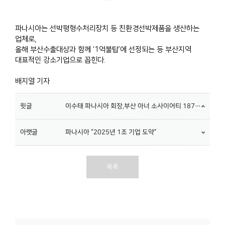
파나시아는 선박평형수처리장치 등 친환경선박제품을 생산하는
업체로,
올해 부산수출대상과 함께 ‘1억불탑’에 선정되는 등 부산지역
대표적인 강소기업으로 꼽힌다.
배지열 기자​
윗글
이수태 파나시아 회장,부산 아너 소사이어티 187번째 회원 가입
아랫글
파나시아 “2025년 1조 기업 도약”
목록