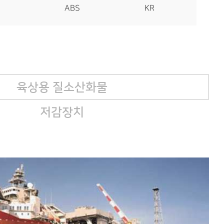
ABS
KR
육상용 질소산화물
저감장치