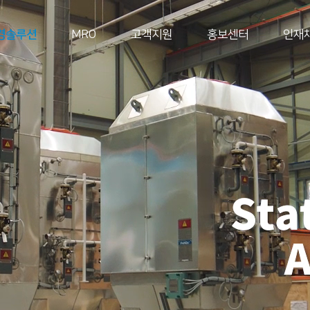
경솔루션
MRO
고객지원
홍보센터
인재
ESG Magazine
연혁 및 수상
ESG 경영
연혁
환경보호
수상 및 인증
사회공헌
지배구조