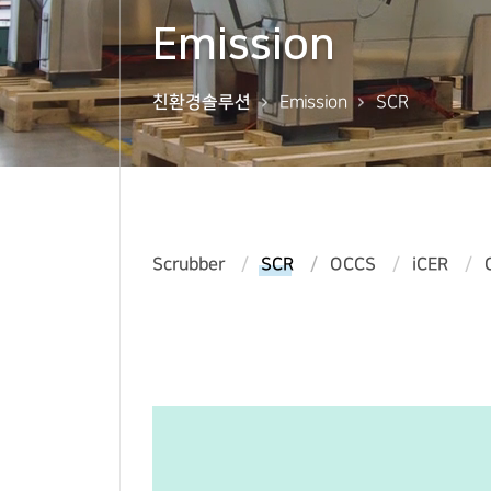
Emission
친환경솔루션
Emission
SCR
Scrubber
OCCS
iCER
SCR